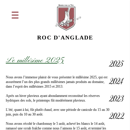
Aimer par le Vin
ROC D'ANGLADE
2025
Le millésime 2025
2024
Nous avons l’immense plaisir de vous présenter le millésime 2025, qui est
assurément l’un des plus grands millésimes jamais produits au domaine,
dans l’esprit des millésimes 2015 et 2013.
2023
Après un hiver pluvieux ayant abondamment reconstitué les réserves
hydriques des sols, le printemps fût modérément pluvieux.
2022
L’été, quant à lui, fût plutôt chaud, avec une période de canicule du 15 au 30
juin, puis du 10 au 30 août.
Nous avons récolté le chardonnay le 5 août, achevé les blancs le 14 août,
ramassé une syrah fraîche comme nous l’aimons le 15 août, et terminé les