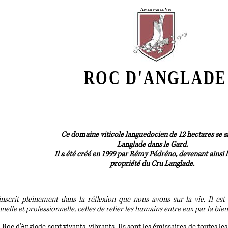
Aimer par le Vin
ROC D'ANGLADE
Ce domaine viticole languedocien de 12 hectares se si
Langlade dans le Gard.
Il a été créé en 1999 par Rémy Pédréno, devenant ainsi 
propriété du Cru Langlade.
inscrit pleinement dans la réflexion que nous avons sur la vie. Il e
lle et professionnelle, celles de relier les humains entre eux par la bienve
 Roc d'Anglade sont vivants, vibrants. Ils sont les émissaires de toutes les