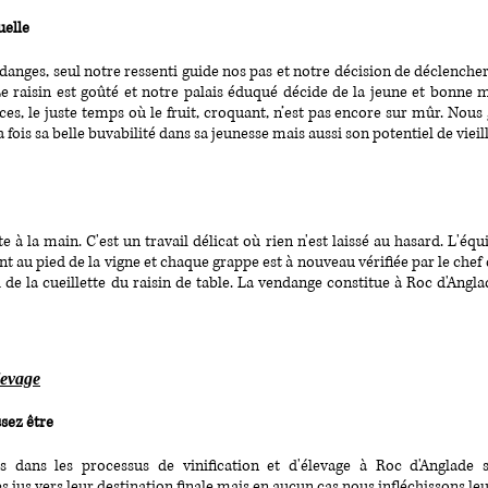
uelle
danges, seul notre ressenti guide nos pas et notre décision de déclencher
e raisin est goûté et notre palais éduqué décide de la jeune et bonne 
s, le juste temps où le fruit, croquant, n’est pas encore sur mûr. Nous g
a fois sa belle buvabilité dans sa jeunesse mais aussi son potentiel de viei
ite à la main. C'est un travail délicat où rien n'est laissé au hasard. L
ont au pied de la vigne et chaque grappe est à nouveau vérifiée par le chef 
de la cueillette du raisin de table. La vendange constitue à Roc d'Angla
levage
ssez être
ns dans les processus de vinification et d'élevage à Roc d'Anglade 
jus vers leur destination finale mais en aucun cas nous infléchissons le