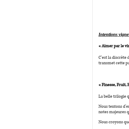
Intentions vign
« Aimer par le vi
C'est la discrète 
transmet cette pa
« Finesse, Fruit,
La belle trilogie
Nous tentons d’en
notes majeures q
Nous croyons que l