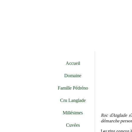
Accueil
Domaine
Famille Pédréno
Cru Langlade
Millésimes
Roc d'Anglade s’
démarche personne
Cuvées
Les vins conçus à