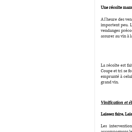
Une récolte man
A l'heure des ven
importent peu. L
vendanges précoce
assurer au vin à l
La récolte est fa
Coupe et tri se f
emprunté à celui 
grand vin.
Vinification et é
Laissez faire, Lai
Les interventio
accompagnons les 