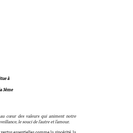
tue à
la 3ème
st au cœur des valeurs qui animent notre
illance, le souci de l'autre et l'amour.
 vertus essentielles comme la sincérité, la