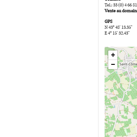
Tel.: 33 (0) 4 66 8
Vente au domain
GPS
N 43° 48' 13.35"
E 4° 15' 32.43"
+
−