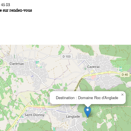
1 45 83
e sur rendez-vous
×
Destination : Domaine Roc d’Anglade