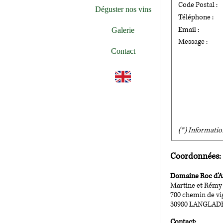
Code Postal :
Déguster nos vins
Téléphone :
Email :
Galerie
Message :
Contact
🇬🇧
(*) Informatio
Coordonnées:
Domaine Roc d’A
Martine et Rém
700 chemin de v
30980 LANGLAD
Contact: