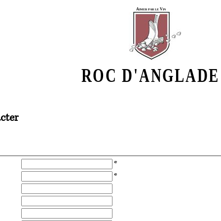
Aimer par le Vin
ROC D'ANGLADE
cter
*
*