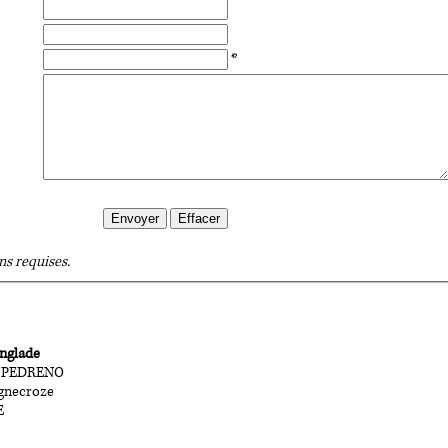
*
Envoyer
Effacer
ns requises.
nglade
y PEDRENO
ignecroze
E