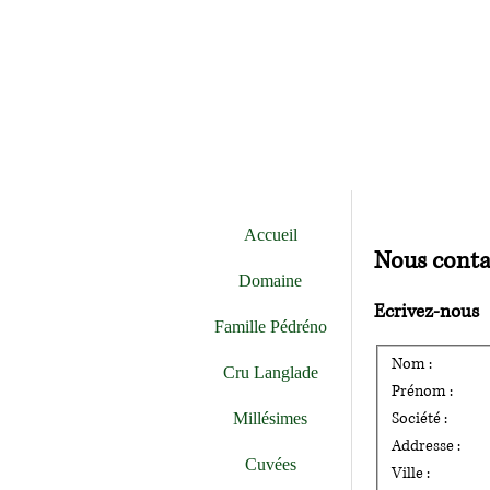
Accueil
Nous conta
Domaine
Ecrivez-nous
Famille Pédréno
Nom :
Cru Langlade
Prénom :
Société :
Millésimes
Addresse :
Cuvées
Ville :