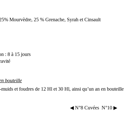
25% Mourvèdre, 25 % Grenache, Syrah et Cinsault
n : 8 à 15 jours
avité
en bouteille
muids et foudres de 12 Hl et 30 Hl, ainsi qu’un an en bouteille
◀ N°8
Cuvées
N°10 ▶