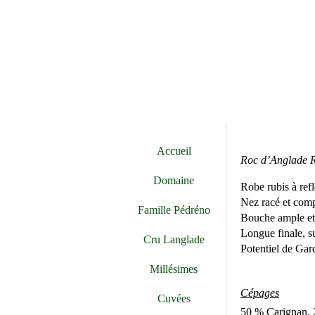
Accueil
Roc d’Anglade 
Domaine
Robe rubis à refl
Nez racé et compl
Famille Pédréno
Bouche ample et f
Longue finale, s
Cru Langlade
Potentiel de Gard
Millésimes
Cépages
Cuvées
50 % Carignan,