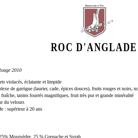
Aimer par le Vin
ROC D'ANGLADE
Rouge 2010
ets violacés, éclatante et limpide
exe de garrigue (laurier, cade, épices douces), fruits rouges et noirs, no
raîche, tanins fourrés magnifiques, fruit très pur et grande minéralité
ur du velours
e : supérieur à 20 ans
 25% Mourvèdre, 25 % Grenache et Syrah