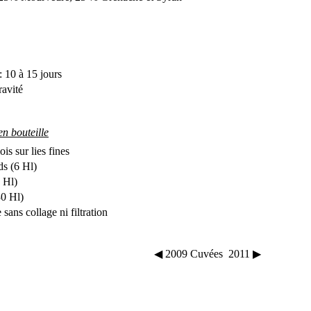
 10 à 15 jours
avité
en bouteille
is sur lies fines
s (6 Hl)
 Hl)
30 Hl)
 sans collage ni filtration
◀ 2009
Cuvées
2011 ▶